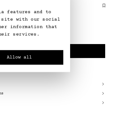
Seiden-Stretch-Crêpe
ia features and to
 site with our social
her information that
heir services.
GRÖSSE WÄHLEN
Allow all
5 Werktage
ns