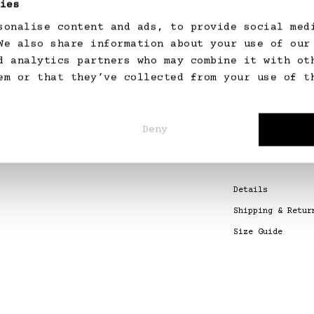
ies
Etuikleid aus 
Normaler
CHF 2,390.00
sonalise content and ads, to provide social med
Preis
We also share information about your use of our
Offwhite
d analytics partners who may combine it with ot
em or that they’ve collected from your use of t
32
34
Deny
36
38
Lieferzeit: 3–
40
42
Variante
44
ausverkauft
Variante
46
Details
oder
ausverkauft
Variante
48
nicht
oder
ausverkauft
Shipping & Retur
verfügbar
nicht
oder
verfügbar
nicht
Size Guide
verfügbar