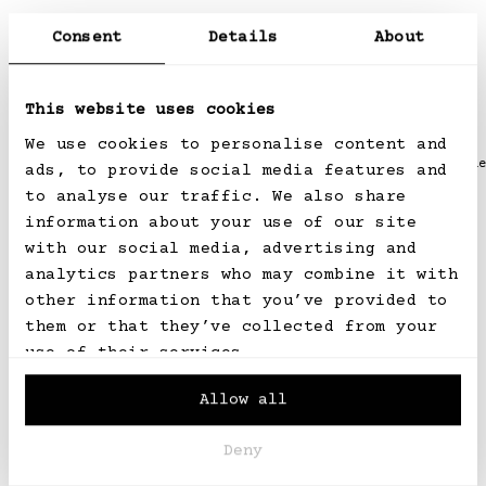
Consent
Details
About
This website uses cookies
Empfehlungen für Sie
We use cookies to personalise content and
Ai Medium Shoulder Tote
Ai Medium Shoulde
ads, to provide social media features and
ROSSHAAR
ROSSHAAR
to analyse our traffic. We also share
Normaler
CHF 2,790.00
Normaler
CHF 3,250.00
information about your use of our site
Preis
Preis
with our social media, advertising and
analytics partners who may combine it with
other information that you’ve provided to
them or that they’ve collected from your
use of their services.
Newsletter
Allow all
Erhalten Sie die neuesten Informationen
zu Kollektionen, Styling und Akris-News.
Deny
E-Mail-Adresse
ABONNIEREN