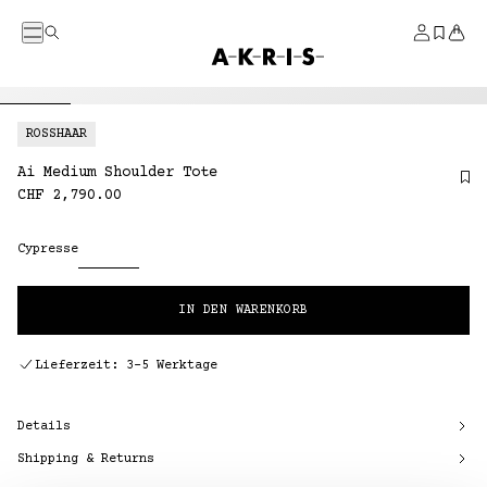
DIREKT ZUM INHALT
Menü
Suche
Konto
Gespei
Ware
Startseite
ROSSHAAR
Ai Medium Shoulder Tote
Normaler
CHF 2,790.00
Preis
Cypresse
IN DEN WARENKORB
Lieferzeit: 3–5 Werktage
Details
Shipping & Returns