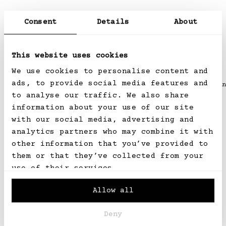
Consent
Details
About
This website uses cookies
Empfehlungen für Sie
We use cookies to personalise content and
ads, to provide social media features and
Kleines Portemonnaie aus Rosshaar mit Reissverschluss
ROSSHAAR
ROSSHAAR
to analyse our traffic. We also share
information about your use of our site
Normaler
CHF 520.00
Normaler
CHF 520.00
Preis
Preis
with our social media, advertising and
analytics partners who may combine it with
other information that you’ve provided to
them or that they’ve collected from your
use of their services.
Newsletter
Allow all
Erhalten Sie die neuesten Informationen
zu Kollektionen, Styling und Akris-News.
Deny
E-Mail-Adresse
ABONNIEREN