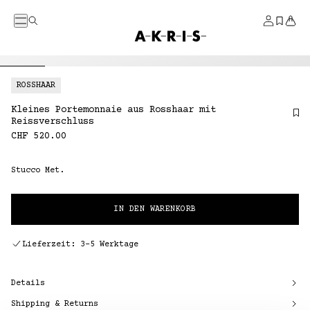
DIREKT ZUM INHALT
Menü
Suche
Konto
Gespei
Ware
Startseite
ROSSHAAR
Kleines Portemonnaie aus Rosshaar mit
Reissverschluss
Normaler
CHF 520.00
Preis
Stucco Met.
IN DEN WARENKORB
Lieferzeit: 3–5 Werktage
Details
Shipping & Returns