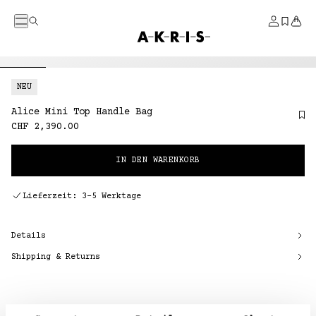
DIREKT ZUM INHALT
Menü
Suche
Konto
Gespei
Ware
Startseite
NEU
Alice Mini Top Handle Bag
Normaler
CHF 2,390.00
Preis
IN DEN WARENKORB
Lieferzeit: 3–5 Werktage
Details
Shipping & Returns