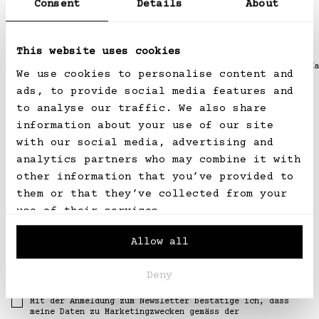
Consent
Details
About
Empfehlungen für Sie
This website uses cookies
Alice Mini Top Handle Tasche
Alice Mini Top Ha
NEU
We use cookies to personalise content and
ads, to provide social media features and
Normaler
CHF 1,890.00
Normaler
CHF 1,890.00
to analyse our traffic. We also share
Preis
Preis
information about your use of our site
with our social media, advertising and
analytics partners who may combine it with
other information that you’ve provided to
them or that they’ve collected from your
Newsletter
use of their services.
Erhalten Sie die neuesten Informationen
zu Kollektionen, Styling und Akris-News.
Allow all
E-Mail-Adresse
ABONNIEREN
Deny
Mit der Anmeldung zum Newsletter bestätige ich, dass
meine Daten zu Marketingzwecken gemäss der